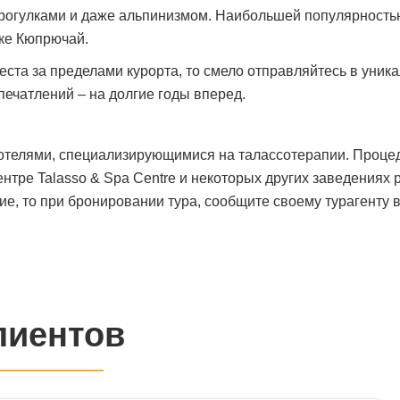
рогулками и даже альпинизмом. Наибольшей популярностью
еке Кюпрючай.
ста за пределами курорта, то смело отправляйтесь в уник
печатлений – на долгие годы вперед.
телями, специализирующимися на талассотерапии. Процедур
в центре Talasso & Spa Centre и некоторых других заведени
е, то при бронировании тура, сообщите своему турагенту в
лиентов