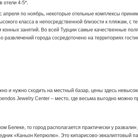
 отели 4-5*.
я с апреля по ноябрь, некоторые отельные комплексы приним
ысокого класса в непосредственной близости к пляжам, с те
и конных занятий. Во всей Турции самые качественные поля
о развлечений города сосредоточено на территориях гости
ожно и нужно сходить на местный базар, цены здесь невысок
spendos Jewelry Center – место, где весьма выгодно можно 
ом Белеке, то город располагается практически у развалин
ведник «Каньон Кепрюлю». Это кипарисово-эвкалиптовый п