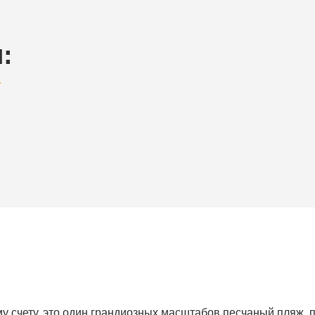
:
у счету, это один грандиозных масштабов песчаный пляж, 